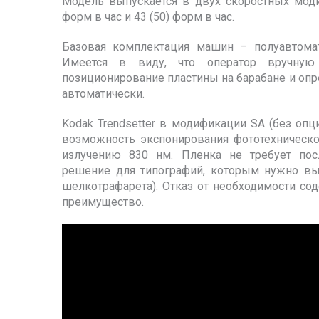
Модель выпускается в двух скоростных моди
форм в час и 43 (50) форм в час.
Базовая комплектация машин – полуавтомат
Имеется в виду, что оператор вручную 
позиционирование пластины на барабане и опр
автоматически.
Kodak Trendsetter в модификации SA (без оп
возможность экспонирования фототехнической
излучению 830 нм. Пленка не требует пос
решение для типографий, которым нужно вы
шелкотрафарета). Отказ от необходимости со
преимущество.