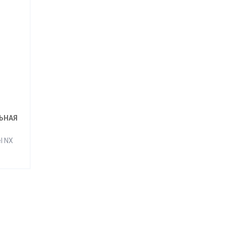
ЬНАЯ
l NX