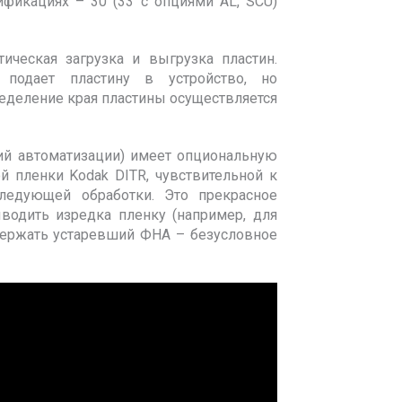
фикациях – 30 (33 с опциями AL, SCU)
ическая загрузка и выгрузка пластин.
подает пластину в устройство, но
еделение края пластины осуществляется
ций автоматизации) имеет опциональную
 пленки Kodak DITR, чувствительной к
ледующей обработки. Это прекрасное
водить изредка пленку (например, для
держать устаревший ФНА – безусловное