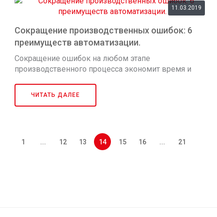
11.03.2019
Сокращение производственных ошибок: 6
преимуществ автоматизации.
Сокращение ошибок на любом этапе
производственного процесса экономит время и
деньги полиграфическим компаниям и их клиентам.
Важное значение также имеет и контроль качества.
ЧИТАТЬ ДАЛЕЕ
Обладая инструментами контроля качества,
профессионалы коммерческой печати могут
прогнозировать...
1
...
12
13
14
15
16
...
21