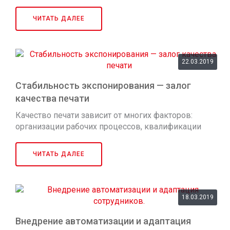
Латинской Америке. OEM издает 60 газет, управляет
24 радиостанциями, 43 веб-сайтами и
ЧИТАТЬ ДАЛЕЕ
телевизионным каналом. Помимо обширного
медиа-холдинга, OEM также владеет компанией по
переработке бумаги и управляет одним из крупне...
22.03.2019
Стабильность экспонирования — залог
качества печати
Качество печати зависит от многих факторов:
организации рабочих процессов, квалификации
сотрудников, печатного оборудования, бумаги и
чернил. Но, прежде чем задание попадет в печать,
ЧИТАТЬ ДАЛЕЕ
оно проходит этап допечатной подготовки и качество
печати начинается именно з...
18.03.2019
Внедрение автоматизации и адаптация