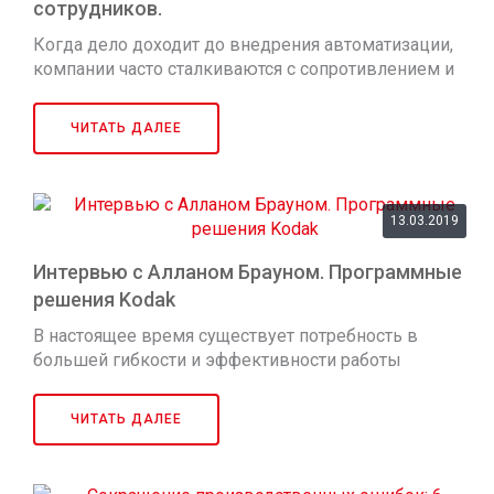
сотрудников.
Когда дело доходит до внедрения автоматизации,
компании часто сталкиваются с сопротивлением и
непринятием инноваций сотрудниками. Когда
сотрудники слышат термин «автоматизация», они
ЧИТАТЬ ДАЛЕЕ
рисуют в голове сценарий, в котором машины берут
на себя всю работу, а они ост...
13.03.2019
Интервью с Алланом Брауном. Программные
решения Kodak
В настоящее время существует потребность в
большей гибкости и эффективности работы
типографий. Сроки сокращаются, маржа падает.
Цены на бумагу и чернила резко растут, а ИТ-
ЧИТАТЬ ДАЛЕЕ
инфраструктура и рабочая сила стоят дорого.
Наступила эра умного производства, и компани...