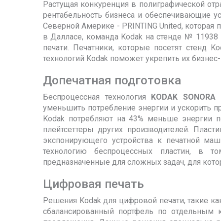
Растущая конкуренция в полиграфической от
рентабельность бизнеса и обеспечивающие у
Северной Америке - PRINTING United, которая п
в Далласе, команда Kodak на стенде № 11938
печати. Печатники, которые посетят стенд K
технологий Kodak поможет укрепить их бизнес
Допечатная подготовка
Беспроцессная технология
KODAK SONORA
и
уменьшить потребление энергии и ускорить п
Kodak потребляют на 43% меньше энергии 
плейтсеттеры других производителей. Плас
экспонирующего устройства к печатной ма
технологию беспроцессных пластин, в 
предназначенные для сложных задач, для кот
Цифровая печать
Решения Kodak для цифровой печати, такие к
сбалансированный портфель по отдельным 