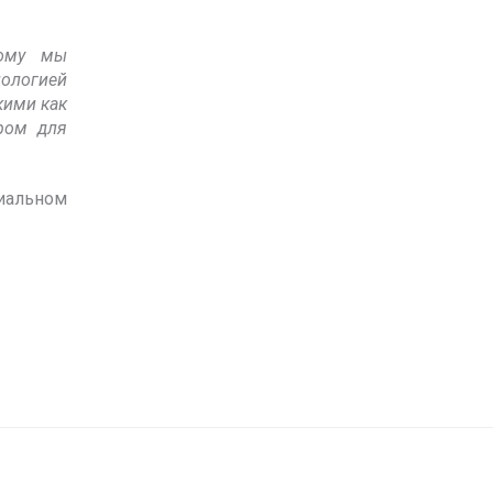
тому мы
нологией
кими как
ром для
циальном