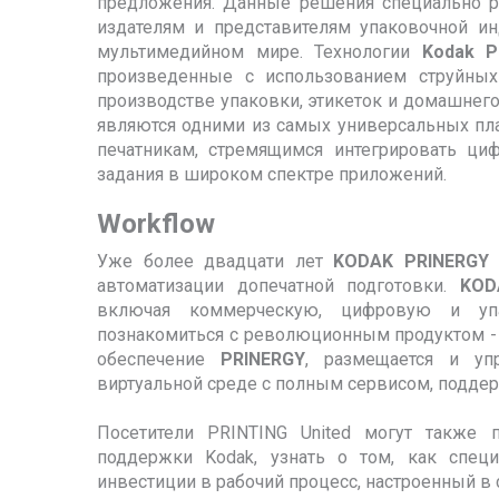
предложения. Данные решения специально ра
издателям и представителям упаковочной и
мультимедийном мире. Технологии
Kodak P
произведенные с использованием струйных
производстве упаковки, этикеток и домашнего
являются одними из самых универсальных пл
печатникам, стремящимся интегрировать ци
задания в широком спектре приложений.
Workflow
Уже более двадцати лет
KODAK PRINERGY
автоматизации допечатной подготовки.
KOD
включая коммерческую, цифровую и упа
познакомиться с революционным продуктом 
обеспечение
PRINERGY
, размещается и уп
виртуальной среде с полным сервисом, подде
Посетители PRINTING United могут также 
поддержки Kodak, узнать о том, как спец
инвестиции в рабочий процесс, настроенный в 