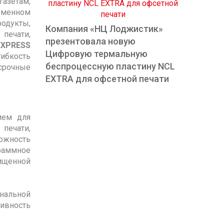
азетам,
еменном
одукты,
Компания «НЦ Лоджистик»
печати,
презентовала новую
EXPRESS
Цифровую термальную
гибкость
беспроцессную пластину NCL
срочные
EXTRA для офсетной печати
ием для
печати,
ожность
раммное
ищенной
нальной
ивность