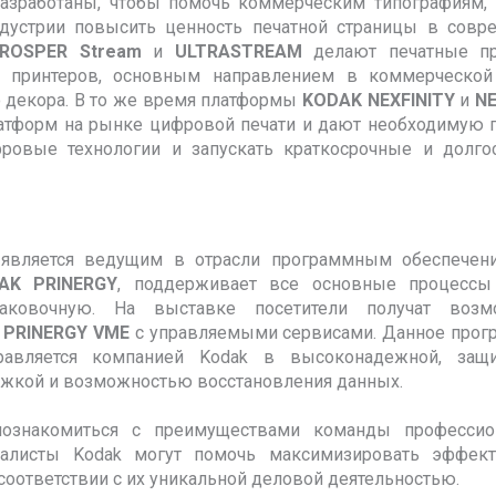
зработаны, чтобы помочь коммерческим типографиям, г
ндустрии повысить ценность печатной страницы в совр
ROSPER Stream
и
ULTRASTREAM
делают печатные пр
 принтеров, основным направлением в коммерческой 
 декора. В то же время платформы
KODAK NEXFINITY
и
N
атформ на рынке цифровой печати и дают необходимую 
фровые технологии и запускать краткосрочные и долго
является ведущим в отрасли программным обеспечен
AK PRINERGY
, поддерживает все основные процессы 
ковочную. На выставке посетители получат возм
-
PRINERGY VME
с управляемыми сервисами. Данное прог
равляется компанией Kodak в высоконадежной, защ
ржкой и возможностью восстановления данных.
познакомиться с преимуществами команды профессио
иалисты Kodak могут помочь максимизировать эффект
соответствии с их уникальной деловой деятельностью.