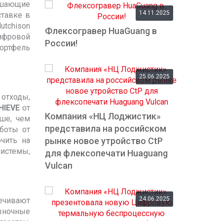
вышающие
14.11.2025
ставке в
utchison
Флексогравер HuaGuang в
цифровой
России!
портфель
25.06.2025
отходы,
HIEVE
от
Компания «НЦ Лоджистик»
ше, чем
представила на российском
боты от
чить на
рынке новое утройство СtP
истемы,
для флексопечати Huaguang
Vulcan
24.06.2025
печивают
ыночные