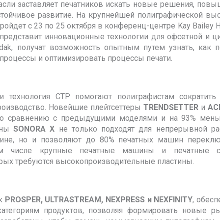
расли заставляет печатников искать новые решения, по
стойчивое развитие. На крупнейшей полиграфической вы
ройдет с 23 по 25 октября в конференц-центре Kay Bailey H
 представит инновационные технологии для офсетной и 
odak, получат возможность опытным путем узнать, как 
-процессы и оптимизировать процессы печати.
 технология CTP помогают полиграфистам сократить 
роизводство. Новейшие плейтсеттеры
TRENDSETTER
и
AC
по сравнению с предыдущими моделями и на 93% мень
тины
SONORA X
не только подходят для непрерывной ра
шине, но и позволяют до 80% печатных машин переклю
том числе крупные печатные машины и печатные с
орых требуются высокопроизводительные пластины.
ак
PROSPER, ULTRASTREAM, NEXPRESS и NEXFINITY
, обес
категориям продуктов, позволяя формировать новые р