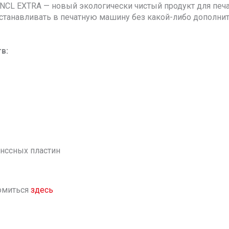
NCL EXTRA — новый экологически чистый продукт для печа
станавливать в печатную машину без какой-либо дополни
тв:
енccных пластин
омиться
здесь