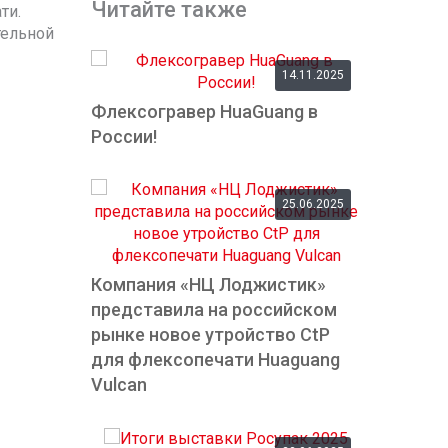
Читайте также
ти.
тельной
14.11.2025
Флексогравер HuaGuang в
России!
25.06.2025
Компания «НЦ Лоджистик»
представила на российском
рынке новое утройство СtP
для флексопечати Huaguang
Vulcan