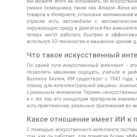
Вы можете этого не осознавать, но искусстве
умные помощники, такие как Amazon Alexa ил
товаров в Интернете, установки напоминаний 
отрасли есть автомобили с автоматическ
окружающую среду и двигаться без вмешател
теперь могут работать быстрее и эффектив
используя 3D-технологии и машинное зрение д
Что такое искусственный инт
По своей сути искусственный интеллект - эт
позволить машинам ощущать, учиться и дейс
Business Review, ИИ существует с 1943 года,
планку для интеллектуальной машины: компьют
с реальным человеком. Термин «искусственный
и с тех пор его концепция претерпела значит
есть практические, реальные приложения во мн
Какое отношение имеет ИИ к 
С помощью искусственного интеллекта поставщ
том, как он работает, для принятия более э