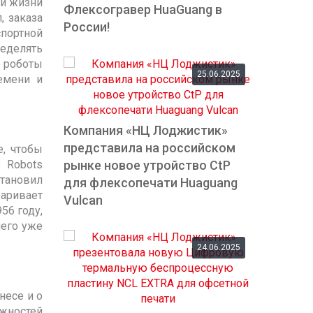
ой жизни
Флексогравер HuaGuang в
, заказа
России!
спортной
еделять
е роботы
25.06.2025
емени и
Компания «НЦ Лоджистик»
представила на российском
е, чтобы
 Robots
рынке новое утройство СtP
становил
для флексопечати Huaguang
варивает
Vulcan
56 году,
него уже
24.06.2025
несе и о
ожностей