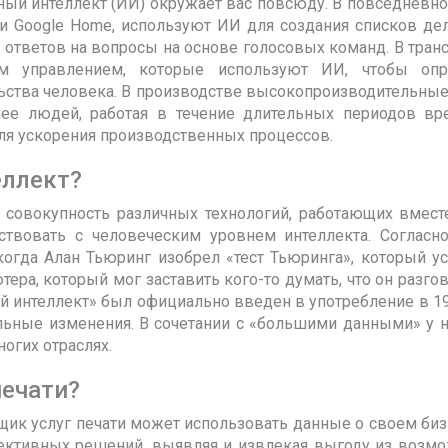
нный интеллект (ИИ) окружает вас повсюду. В повседневн
и Google Home, используют ИИ для создания списков дел
и ответов на вопросы на основе голосовых команд. В тран
им управлением, которые используют ИИ, чтобы опр
ьства человека. В производстве высокопроизводительны
нее людей, работая в течение длительных периодов вр
ля ускорения производственных процессов.
еллект?
о совокупность различных технологий, работающих вмест
твовать с человеческим уровнем интеллекта. Согласно
 когда Алан Тьюринг изобрел «тест Тьюринга», который у
ера, который мог заставить кого-то думать, что он разго
 интеллект» был официально введен в употребление в 19
ельные изменения. В сочетании с «большими данными» у 
огих отраслях.
печати?
ик услуг печати может использовать данные о своем биз
ффективных решений, выявляя и извлекая выгоду из возм