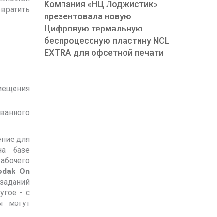
Компания «НЦ Лоджистик»
евратить
презентовала новую
Цифровую термальную
беспроцессную пластину NCL
EXTRA для офсетной печати
мещения
званного
ение для
на базе
рабочего
odak On
заданий
угое - с
ы могут