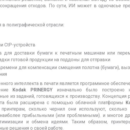
 сокращения отходов. По сути, ИИ может в одночасье пр
 в полиграфической отрасли:
и CtP-устройств
ов для доставки бумаги к печатным машинам или пере
ладки готовой продукции на поддоны для отправки
ремени для компенсации смещения полотна (бумаги), вы
ния
ного интеллекта в печати является программное обеспеч
чение
Kodak PRINERGY
изначально было построено 
нные из заданий, готовящихся к производству. Концепция 
екта была расширена с помощью облачной платформы
K
 принтерам, сколько чернил они используют, сколько 
 наиболее прибыльными (или проблемными). и многое др
птимизации и обмена идеями. Таким образом, принтер
ые решения о своей работе.