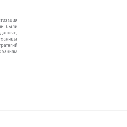
атизация
ции были
 данные,
 границы
ратегий
ованиям