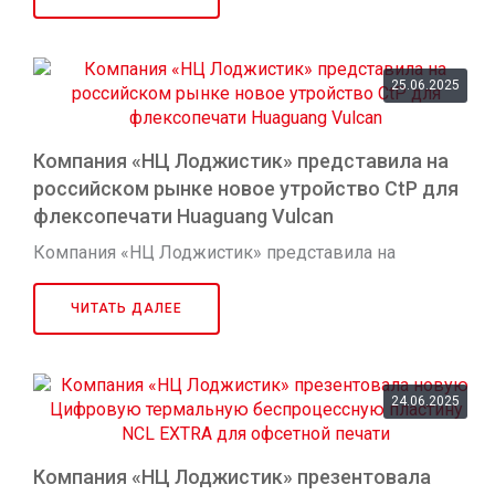
25.06.2025
Компания «НЦ Лоджистик» представила на
российском рынке новое утройство СtP для
флексопечати Huaguang Vulcan
Компания «НЦ Лоджистик» представила на
российском рынке новое СTP для флексопечати
Huaguang Vulcan
ЧИТАТЬ ДАЛЕЕ
24.06.2025
Компания «НЦ Лоджистик» презентовала