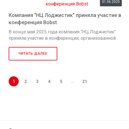
01.06.2025
Компания "НЦ Лоджистик" приняла участие в
конференция Bobst
В конце мая 2025 года компания "НЦ Лоджистик"
приняла участие в конференции, организованной
компанией Bobst и посвященной современным
тенденциям развития упаковочной отрасли. В
ЧИТАТЬ ДАЛЕЕ
рамках мероприятия представители компании НЦ
Лоджистик во глав...
1
2
3
4
5
...
21